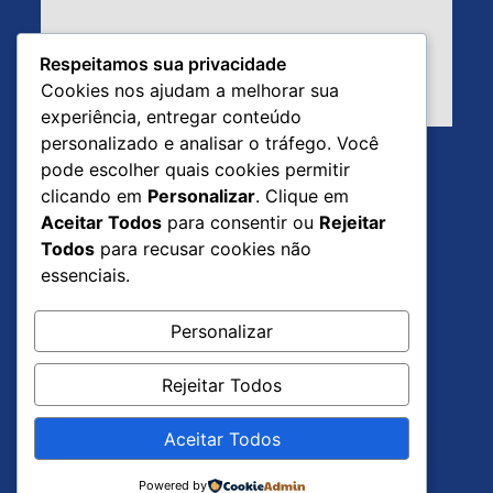
Respeitamos sua privacidade
Cookies nos ajudam a melhorar sua
experiência, entregar conteúdo
personalizado e analisar o tráfego. Você
pode escolher quais cookies permitir
clicando em
Personalizar
. Clique em
Aceitar Todos
para consentir ou
Rejeitar
Todos
para recusar cookies não
essenciais.
Personalizar
Santuário Nossa Senhora da Conceição.
Rejeitar Todos
Santa Cruz - Rio de Janeiro.
Aceitar Todos
Powered by